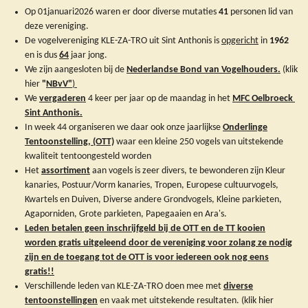
Op 01januari2026 waren er door diverse mutaties
41
personen lid van
deze vereniging.
De vogelvereniging KLE-ZA-TRO uit Sint Anthonis is
opgericht
in
1962
en is dus
64
jaar jong.
We zijn aangesloten bij de
Nederlandse Bond van Vogelhouders.
(klik
hier
"
NBvV
"
)
We
vergaderen
4 keer per jaar op de maandag in het
MFC Oelbroeck
Sint Anthonis.
In week 44 organiseren we daar ook onze jaarlijkse
Onderlinge
Tentoonstelling, (OTT)
waar een kleine 250 vogels van uitstekende
kwaliteit tentoongesteld worden
Het
assortiment
aan vogels is zeer divers, te bewonderen zijn Kleur
kanaries, Postuur/Vorm kanaries, Tropen, Europese cultuurvogels,
Kwartels en Duiven, Diverse andere Grondvogels, Kleine parkieten,
Agaporniden, Grote parkieten, Papegaaien en Ara's.
Leden betalen geen inschrijfgeld bij de OTT en d
e TT kooien
worden gratis uitgeleend door de vereniging voor zolang ze nodig
zijn en
de toegang tot de OTT is voor iedereen ook nog eens
gratis!!
Verschillende leden van KLE-ZA-TRO doen mee met
diverse
tentoonstellingen
en vaak met uitstekende resultaten. (klik hier