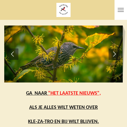
Ga
direct
naar
de
hoofdinhoud
GA NAAR
"
HET
LAATSTE NIEUWS",
ALS JE ALLES WILT WETEN OVER
KLE-ZA-TRO EN BIJ WILT BLIJVEN.