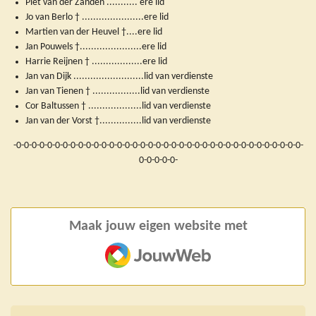
Piet van der Zanden ........... ere lid
Jo van Berlo † ......................ere lid
Martien van der Heuvel †....ere lid
Jan Pouwels †......................ere lid
Harrie Reijnen † ..................ere lid
Jan van Dijk .........................lid van verdienste
Jan van Tienen † .................lid van verdienste
Cor Baltussen † ...................lid van verdienste
Jan van der Vorst †...............lid van verdienste
-0-0-0-0-0-0-0-0-0-0-0-0-0-0-0-0-0-0-0-0-0-0-0-0-0-0-0-0-0-0-0-0-0-0-0-0-0-
0-0-0-0-0-
Maak jouw eigen website met
JouwWeb