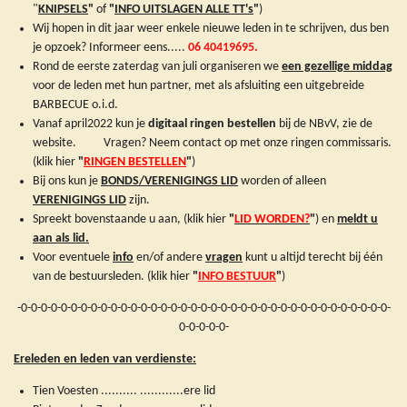
"
KNIPSELS
"
of
"
INFO UITSLAGEN ALLE
TT's
"
)
Wij hopen in dit jaar weer enkele nieuwe leden in te schrijven, dus ben
je opzoek? Informeer eens.....
06 40419695.
Rond de eerste zaterdag van juli organiseren we
een gezellige middag
voor de leden met hun partner, met als afsluiting een uitgebreide
BARBECUE o.i.d.
Vanaf april2022 kun je
digitaal ringen bestellen
bij de NBvV, zie de
website. Vragen? Neem contact op met onze ringen commissaris.
(klik hier
"
RINGEN BESTELLEN
"
)
Bij ons kun je
BONDS/VERENIGINGS LID
worden of alleen
VERENIGINGS LID
zijn.
Spreekt bovenstaande u aan, (klik hier
"
LID WORDEN?
"
) en
meldt u
aan als lid.
Voor eventuele
info
en/of andere
vragen
kunt u altijd terecht bij één
van de bestuursleden. (klik hier
"
INFO BESTUUR
"
)
-0-0-0-0-0-0-0-0-0-0-0-0-0-0-0-0-0-0-0-0-0-0-0-0-0-0-0-0-0-0-0-0-0-0-0-0-0-
0-0-0-0-0-
Ereleden en leden van verdienste:
Tien Voesten .......... ............ere lid