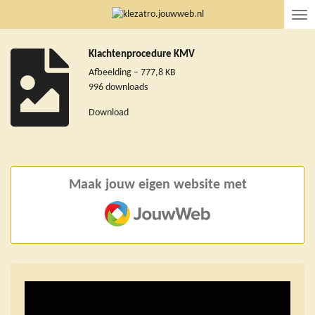
Ga
direct
naar
Klachtenprocedure KMV
de
hoofdinhoud
Afbeelding – 777,8 KB
996 downloads
Download
Maak jouw eigen website met
JouwWeb