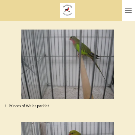
Ga
direct
naar
de
hoofdinhoud
1. Princes of Wales parkiet