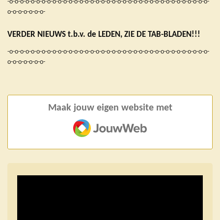
-o-o-o-o-o-o-o-o-o-o-o-o-o-o-o-o-o-o-o-o-o-o-o-o-o-o-o-o-o-o-o-o-o-o-o-o-o-
o-o-o-o-o-o-o-
VERDER NIEUWS t.b.v. de LEDEN, ZIE DE TAB-BLADEN!!!
-o-o-o-o-o-o-o-o-o-o-o-o-o-o-o-o-o-o-o-o-o-o-o-o-o-o-o-o-o-o-o-o-o-o-o-o-o-
o-o-o-o-o-o-o-
Maak jouw eigen website met
JouwWeb