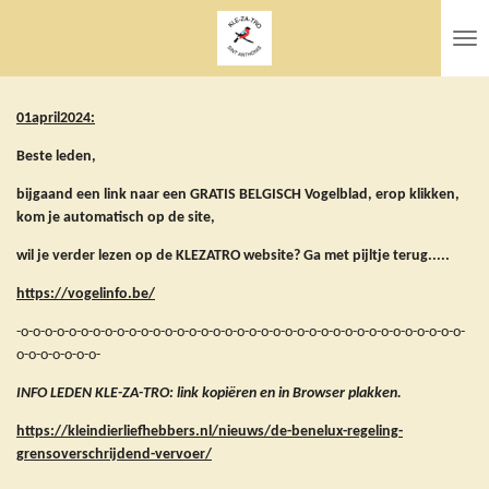
Ga
direct
naar
de
hoofdinhoud
01april2024:
Beste leden,
bijgaand een link naar een GRATIS BELGISCH Vogelblad, erop klikken,
kom je automatisch op de site,
wil je verder lezen op de KLEZATRO website? Ga met pijltje terug.....
https://vogelinfo.be/
-o-o-o-o-o-o-o-o-o-o-o-o-o-o-o-o-o-o-o-o-o-o-o-o-o-o-o-o-o-o-o-o-o-o-o-o-o-
o-o-o-o-o-o-o-
INFO LEDEN KLE-ZA-TRO: link kopiëren en in Browser plakken.
https://kleindierliefhebbers.nl/nieuws/de-benelux-regeling-
grensoverschrijdend-vervoer/