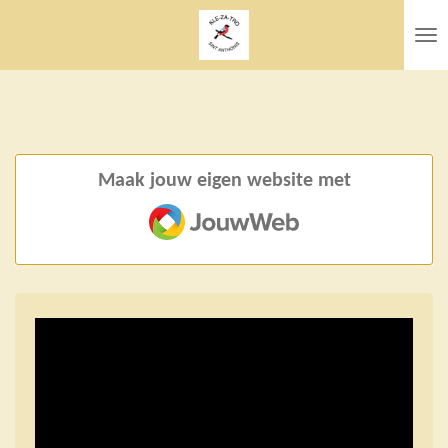
Ga
direct
naar
de
hoofdinhoud
Maak jouw eigen website met
JouwWeb