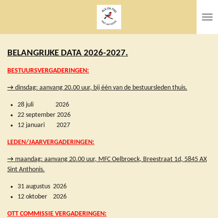
Ga
direct
naar
de
hoofdinhoud
BELANGRIJKE DATA 2026-2027.
BESTUURSVERGADERINGEN:
→
dinsdag: aanvang 20.00 uur, bij één van de bestuursleden thuis.
28 juli 2026
22 september 2026
12 januari 2027
LEDEN/JAARVERGADERINGEN
:
→
maandag: aanvang 20.00 uur, MFC Oelbroeck, Breestraat 1d, 5845 AX
Sint Anthonis.
31 augustus 2026
12 oktober 2026
OTT COMMISSIE VERGADERINGEN: