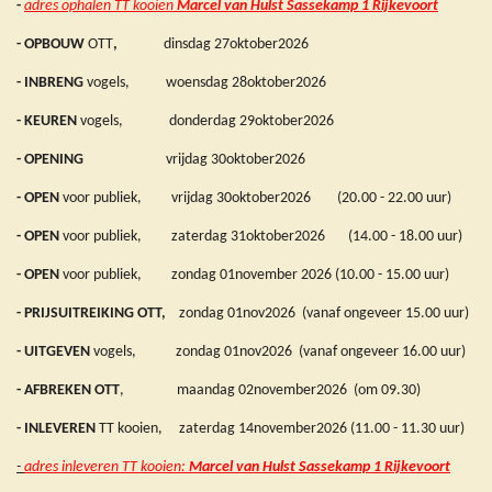
-
adres ophalen TT kooien
Marcel van Hulst Sassekamp 1 Rijkevoort
- OPBOUW
OTT
,
dinsdag 27oktober2026
- INBRENG
vogels, woensdag 28oktober2026
- KEUREN
vogels, donderdag 29oktober2026
- OPENING
vrijdag 30oktober2026
-
OPEN
voor publiek, vrijdag 30oktober2026 (20.00 - 22.00 uur)
- OPEN
voor publiek, zaterdag 31oktober2026 (14.00 - 18.00 uur)
- OPEN
voor publiek,
zondag 01november 2026 (10.00 - 15.00 uur)
- PRIJSUITREIKING OTT,
zondag 01nov2026 (vanaf ongeveer 15.00 uur)
- UITGEVEN
vogels, zondag 01nov2026 (vanaf ongeveer 16.00 uur)
- AFBREKEN OTT
, maandag 02november2026 (om 09.30)
- INLEVEREN
TT kooien, zaterdag 14november2026 (11.00 - 11.30 uur)
-
adres inleveren TT kooien:
Marcel van Hulst Sassekamp 1 Rijkevoort